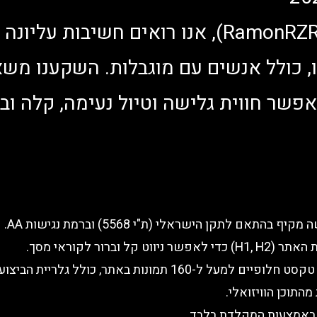
באתר רייזר רמון (RamonRZR.com), אנו רואים חש
ו, כולל אנשים עם מוגבלות. השקענו מש
פשר חווית גלישה וטיול נעימה, קלה וב
ם לתקן הישראלי (ת"י 5568) וברמת נגישות AA.
ברור לקוראי מסך.
תיאור אלט (Alt Text): הוספנו תיאורי טקסט חלופיים למעל ל-160 תמ
מהתוכן הוויזואלי.
א באמצעות המקלדת בלבד.